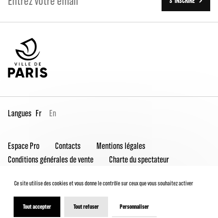
S' INSCRIRE
Langues
Fr
En
Espace Pro
Contacts
Mentions légales
Conditions générales de vente
Charte du spectateur
Déclaration d'accessibilité
Ce site utilise des cookies et vous donne le contrôle sur ceux que vous souhaitez activer
Tout accepter
Tout refuser
Personnaliser
© 2026 - Théâtre de la Ville