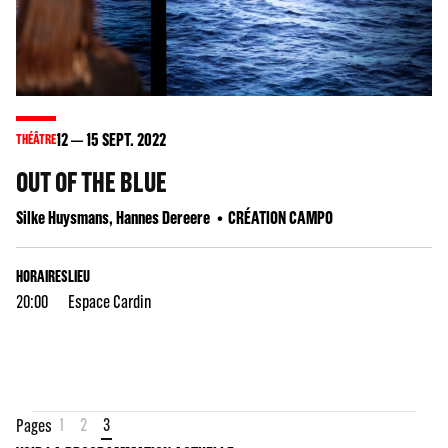
12
15
SEPT. 2022
THÉÂTRE
OUT OF THE BLUE
Silke Huysmans, Hannes Dereere
CRÉATION CAMPO
HORAIRES
LIEU
20:00
Espace Cardin
1
2
3
Pages