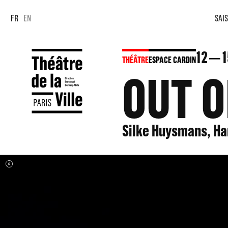
Panneau de gestion des cookies
Panneau de gestion des cookies
FR
EN
SAIS
12
1
THÉÂTRE
ESPACE CARDIN
OUT O
Silke Huysmans, H