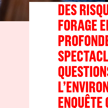
DES RISQU
FORAGE E
PROFONDE
SPECTACL
QUESTION
L’ENVIRO
ENQUÊTE 