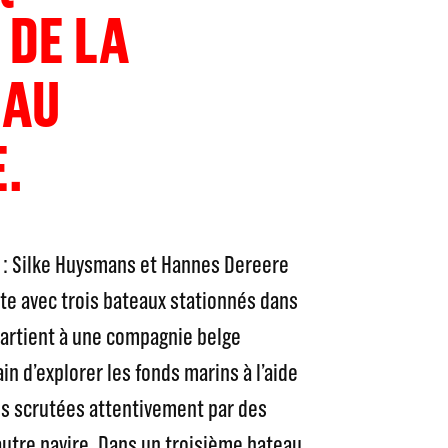
 DE LA
 AU
.
 : Silke Huysmans et Hannes Dereere
ite avec trois bateaux stationnés dans
ppartient à une compagnie belge
in d’explorer les fonds marins à l’aide
ns scrutées attentivement par des
autre navire. Dans un troisième bateau,