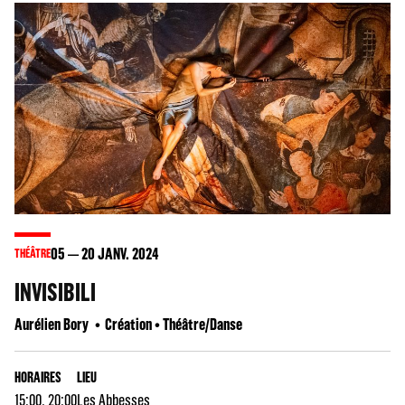
05
20
JANV. 2024
THÉÂTRE
INVISIBILI
Aurélien Bory
Création • Théâtre/Danse
HORAIRES
LIEU
15:00, 20:00
Les Abbesses