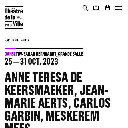
Panneau de gestion des cookies
Panneau de gestion des cookies
SAISON 2023-2024
DANSE
TDV-SARAH BERNHARDT_GRANDE SALLE
25
31
OCT. 2023
ANNE TERESA DE
KEERSMAEKER, JEAN-
MARIE AERTS, CARLOS
GARBIN, MESKEREM