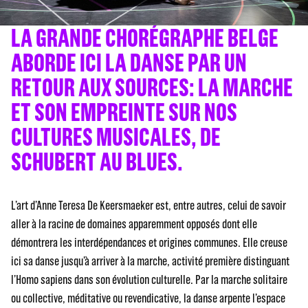
LA GRANDE CHORÉGRAPHE BELGE
ABORDE ICI LA DANSE PAR UN
RETOUR AUX SOURCES: LA MARCHE
ET SON EMPREINTE SUR NOS
CULTURES MUSICALES, DE
SCHUBERT AU BLUES.
L’art d’Anne Teresa De Keersmaeker est, entre autres, celui de savoir
aller à la racine de domaines apparemment opposés dont elle
démontrera les interdépendances et origines communes. Elle creuse
ici sa danse jusqu’à arriver à la marche, activité première distinguant
l’Homo sapiens dans son évolution culturelle. Par la marche solitaire
ou collective, méditative ou revendicative, la danse arpente l’espace