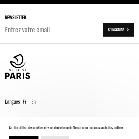
Les tournées
Les travaux (2016-2023)
NEWSLETTER
S' INSCRIRE
Langues
Fr
En
Espace Pro
Contacts
Mentions légales
Ce site utilise des cookies et vous donne le contrôle sur ceux que vous souhaitez activer
Conditions générales de vente
Charte du spectateur