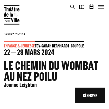
Panneau de gestion des cookies
Panneau de gestion des cookies
SAISON 2023-2024
ENFANCE & JEUNESSE
TDV-SARAH BERNHARDT_COUPOLE
22
29
MARS 2024
LE CHEMIN DU WOMBAT
AU NEZ POILU
Joanne Leighton
RÉSERVER