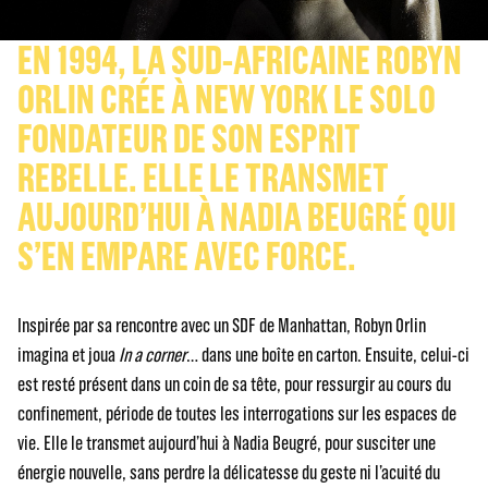
EN 1994, LA SUD-AFRICAINE ROBYN
ORLIN CRÉE À NEW YORK LE SOLO
FONDATEUR DE SON ESPRIT
REBELLE. ELLE LE TRANSMET
AUJOURD’HUI À NADIA BEUGRÉ QUI
S’EN EMPARE AVEC FORCE.
Inspirée par sa rencontre avec un SDF de Manhattan, Robyn Orlin
imagina et joua
In a corner
… dans une boîte en carton. Ensuite, celui-ci
est resté présent dans un coin de sa tête, pour ressurgir au cours du
confinement, période de toutes les interrogations sur les espaces de
vie. Elle le transmet aujourd’hui à Nadia Beugré, pour susciter une
énergie nouvelle, sans perdre la délicatesse du geste ni l’acuité du