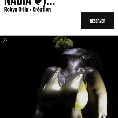
NADIA ❦)...
Robyn Orlin • Création
RÉSERVER