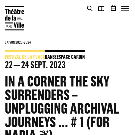
Panneau de gestion des cookies
Panneau de gestion des cookies
SAISON 2023-2024
FESTIVAL DE LA PLACE
DANSE
ESPACE CARDIN
22
24
SEPT. 2023
IN A CORNER THE SKY
SURRENDERS –
UNPLUGGING ARCHIVAL
JOURNEYS … # 1 (FOR