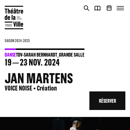
Panneau de gestion des cookies
Panneau de gestion des cookies
SAISON 2024-2025
DANSE
TDV-SARAH BERNHARDT_GRANDE SALLE
19
23
NOV. 2024
JAN MARTENS
VOICE NOISE • Création
RÉSERVER