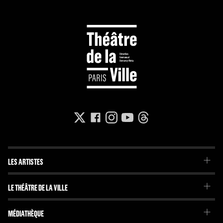
LES ARTISTES
La Troupe du Théâtre de la Ville
LE THÉÂTRE DE LA VILLE
La Troupe de l'Imaginaire
Le Projet
Projets internationaux
MÉDIATHÈQUE