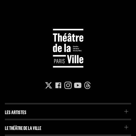
LES ARTISTES
La Troupe du Théâtre de la Ville
LE THÉÂTRE DE LA VILLE
La Troupe de l'Imaginaire