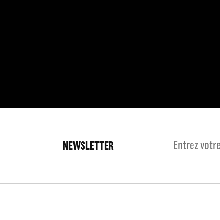
NEWSLETTER
Langues
Fr
En
Espace Pro
Charte du spect