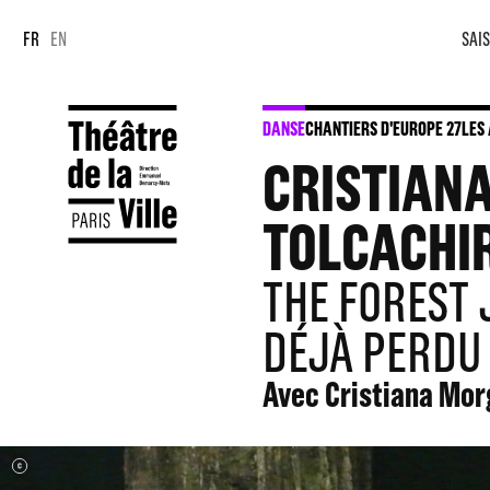
Panneau de gestion des cookies
Panneau de gestion des cookies
FR
EN
SAIS
DANSE
CHANTIERS D'EUROPE 27
LES
CRISTIAN
TOLCACHI
THE FOREST J
DÉJÀ PERDU 
Avec Cristiana Morg