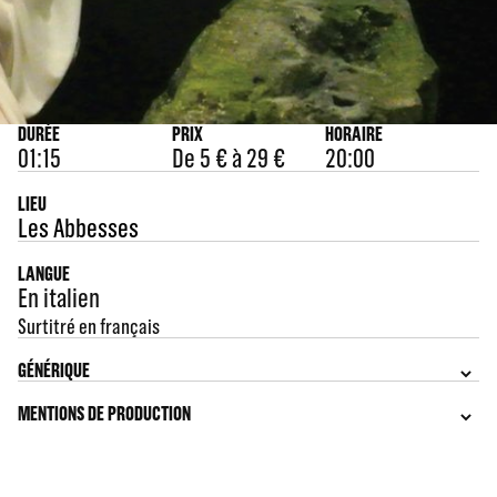
DURÉE
PRIX
HORAIRE
01:15
De 5 € à 29 €
20:00
LIEU
Les Abbesses
LANGUE
En italien
Surtitré en français
GÉNÉRIQUE
MENTIONS DE PRODUCTION