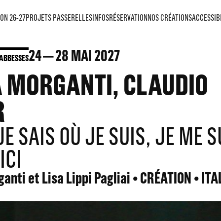
ON 26-27
PROJETS PASSERELLES
INFOS
RÉSERVATION
NOS CRÉATIONS
ACCESSIB
24
28
MAI 2027
 ABBESSES
A MORGANTI, CLAUDIO
R
E SAIS OÙ JE SUIS, JE ME S
ICI
anti et Lisa Lippi Pagliai • CRÉATION • ITA