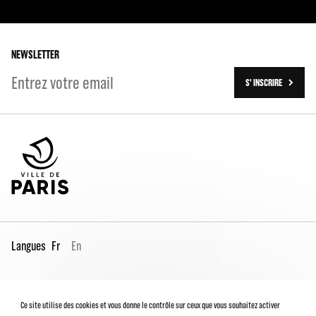
L'Histoire
Les tournées
Les travaux (2016-2023)
NEWSLETTER
S' INSCRIRE
Langues
Fr
En
Espace Pro
Contacts
Mentions légales
Ce site utilise des cookies et vous donne le contrôle sur ceux que vous souhaitez activer
Conditions générales de vente
Charte du spectateur