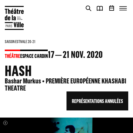
Panneau de gestion des cookies
Panneau de gestion des cookies
SAISON ESTIVALE 20-21
17
21
NOV. 2020
THÉÂTRE
ESPACE CARDIN
HASH
Bashar Murkus • PREMIÈRE EUROPÉENNE KHASHABI
THEATRE
REPRÉSENTATIONS ANNULÉES