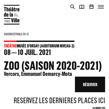
Panneau de gestion des cookies
Panneau de gestion des cookies
SAISON ESTIVALE 20-21
THÉÂTRE
MUSÉE D'ORSAY (AUDITORIUM NIVEAU-2)
08
10
JUIL. 2021
ZOO (SAISON 2020-2021)
Vercors, Emmanuel Demarcy-Mota
RÉSERVER
RESERVEZ LES DERNIERES PLACES ICI
CLIQUEZ ICI