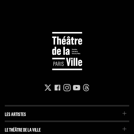
LES ARTISTES
La Troupe du Théâtre de la Ville
LE THÉÂTRE DE LA VILLE
La Troupe de l'Imaginaire