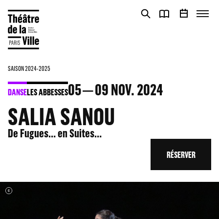
Panneau de gestion des cookies
Panneau de gestion des cookies
SAISON 2024-2025
05
09
NOV. 2024
DANSE
LES ABBESSES
SALIA SANOU
De Fugues… en Suites…
RÉSERVER