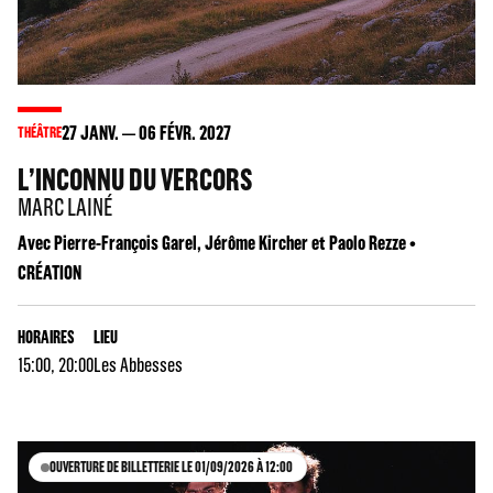
27
JANV.
06
FÉVR. 2027
THÉÂTRE
L’INCONNU DU VERCORS
MARC LAINÉ
Avec Pierre-François Garel, Jérôme Kircher et Paolo Rezze •
CRÉATION
HORAIRES
LIEU
15:00, 20:00
Les Abbesses
OUVERTURE DE BILLETTERIE LE 01/09/2026 À 12:00