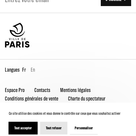
Langues
Fr
En
Espace Pro
Contacts
Mentions légales
Conditions générales de vente
Charte du spectateur
Déclaration d'accessibilité
Ce site utilise des cookies et vous donne le contrôle sur ceux que vous souhaitez activer
Tout accepter
Tout refuser
Personnaliser
© 2026 - Théâtre de la Ville