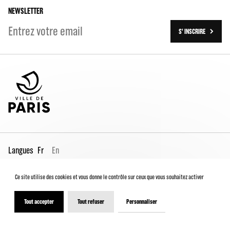
NEWSLETTER
S' INSCRIRE
Langues
Fr
En
Ce site utilise des cookies et vous donne le contrôle sur ceux que vous souhaitez activer
Espace Pro
Contacts
Mentions légales
Conditions générales de vente
Charte du spectateur
Tout accepter
Tout refuser
Personnaliser
Déclaration d'accessibilité