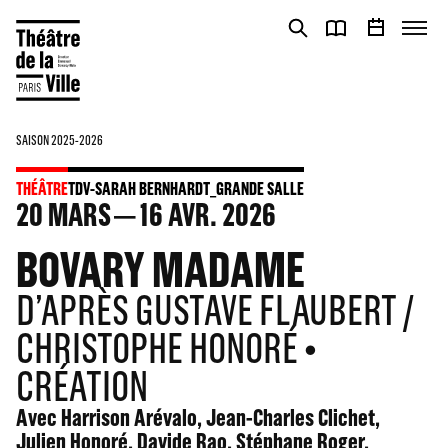
Panneau de gestion des cookies
Panneau de gestion des cookies
SAISON 2025-2026
THÉÂTRE
TDV-SARAH BERNHARDT_GRANDE SALLE
20
MARS
16
AVR. 2026
BOVARY MADAME
D’APRÈS GUSTAVE FLAUBERT /
CHRISTOPHE HONORÉ •
CRÉATION
Avec Harrison Arévalo, Jean-Charles Clichet,
Julien Honoré, Davide Rao, Stéphane Roger,