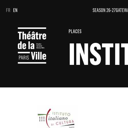
Cookies management panel
Cookies management panel
FR
EN
SEASON 26-27
GATEW
PLACES
INSTI