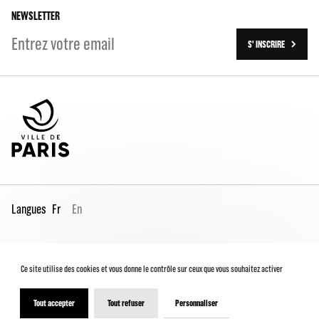
NEWSLETTER
S' INSCRIRE
Langues
Fr
En
Espace Pro
Contacts
Mentions légales
Ce site utilise des cookies et vous donne le contrôle sur ceux que vous souhaitez activer
Conditions générales de vente
Charte du spectateur
Déclaration d'accessibilité
Tout accepter
Tout refuser
Personnaliser