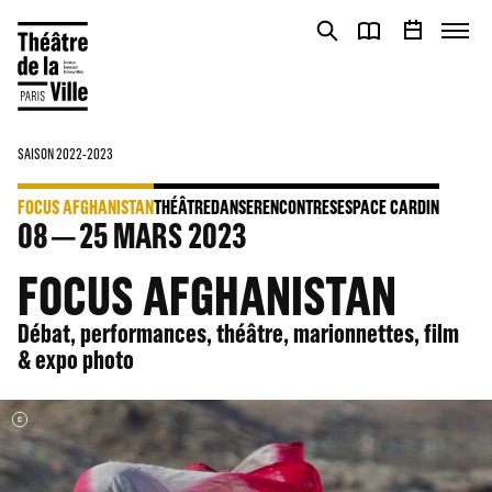
Panneau de gestion des cookies
Panneau de gestion des cookies
SAISON 2022-2023
FOCUS AFGHANISTAN
THÉÂTRE
DANSE
RENCONTRES
ESPACE CARDIN
08
25
MARS 2023
FOCUS AFGHANISTAN
Débat, performances, théâtre, marionnettes, film
& expo photo