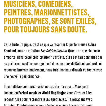
MUSICIENS, COMÉDIENS,
PEINTRES, MARIONNETTISTES,
PHOTOGRAPHES, SE SONT EXILÉS,
POUR TOUJOURS SANS DOUTE.
Cette fuite tragique, c’est ce que va raconter la performeuse
Kubra
Khademi
dans sa création
The Golden Horizon
. Qu’est-ce que chacun a
emporté, dans cette précipitation? L’artiste, qui s’est fait connaître par
sa performance d’un courage inouï dans les rues de Kaboul, aujourd’hui
reconnue internationalement, nous fait l’honneur d’ouvrir ce focus avec
une nouvelle performance.
Ils ont dû laisser leurs marionnettes derrière eux… Mais pour
l’occasion
Farhad Yaqubi et Abdul Haq Haqjoo
vont s’atteler à les
reconstruire pour reprendre leurs spectacles. Ils retracent avec
fantaisie l’histoire mouvementée du pays sous le regard du
lion