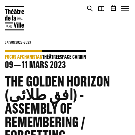
Panneau de gestion des cookies
Panneau de gestion des cookies
SAISON 2022-2023
FOCUS AFGHANISTAN
THÉÂTRE
ESPACE CARDIN
09
11
MARS 2023
THE GOLDEN HORIZON
(افق طلائی) -
ASSEMBLY OF
REMEMBERING /