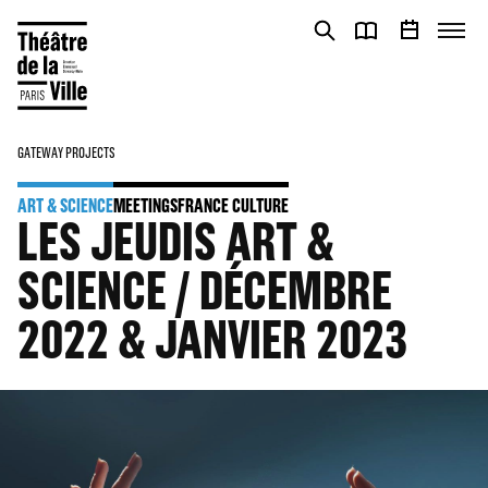
Cookies management panel
Cookies management panel
GATEWAY PROJECTS
ART & SCIENCE
MEETINGS
FRANCE CULTURE
LES JEUDIS ART &
SCIENCE / DÉCEMBRE
2022 & JANVIER 2023