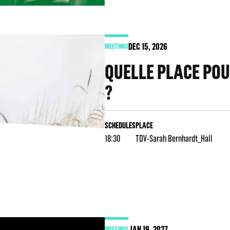
DEC
15
, 2026
MEETINGS
QUELLE PLACE POU
?
SCHEDULES
PLACE
18:30
TDV-Sarah Bernhardt_Hall
JAN
19
, 2027
MEETINGS