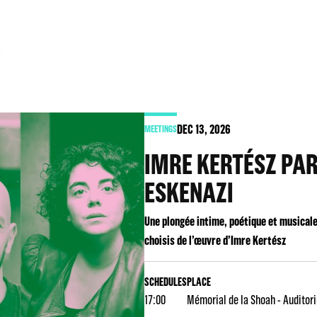
DEC
13
, 2026
MEETINGS
IMRE KERTÉSZ PA
ESKENAZI
Une plongée intime, poétique et musical
choisis de l’œuvre d’Imre Kertész
SCHEDULES
PLACE
17:00
Mémorial de la Shoah - Auditor