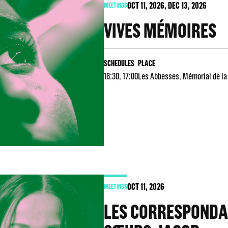
OCT
11
, 2026, DEC
13
, 2026
MEETINGS
VIVES MÉMOIRES
SCHEDULES
PLACE
16:30, 17:00
Les Abbesses
Mémorial de la
OCT
11
, 2026
MEETINGS
LES CORRESPONDA