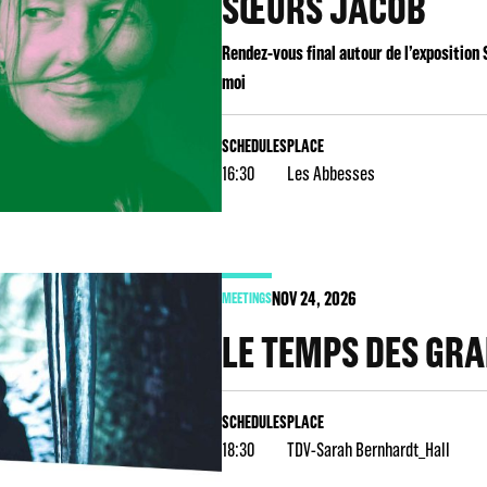
SŒURS JACOB
Rendez-vous final autour de l’exposition
moi
SCHEDULES
PLACE
16:30
Les Abbesses
NOV
24
, 2026
MEETINGS
LE TEMPS DES GR
SCHEDULES
PLACE
18:30
TDV-Sarah Bernhardt_Hall