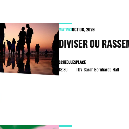
OCT
08
, 2026
MEETINGS
DIVISER OU RASS
SCHEDULES
PLACE
18:30
TDV-Sarah Bernhardt_Hall