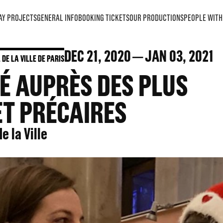
AY PROJECTS
GENERAL INFO
BOOKING TICKETS
OUR PRODUCTIONS
PEOPLE WITH 
DEC
21
, 2020
JAN
03
, 2021
 DE LA VILLE DE PARIS
É AUPRÈS DES PLUS
ET PRÉCAIRES
e la Ville