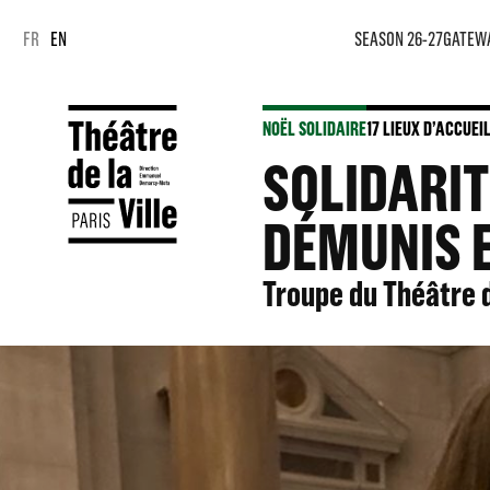
Cookies management panel
Cookies management panel
FR
EN
SEASON 26-27
GATEW
NOËL SOLIDAIRE
17 LIEUX D’ACCUEIL
SOLIDARIT
DÉMUNIS 
Troupe du Théâtre d