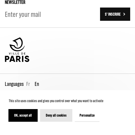
NEWSLETTER
S' INSCRIRE
Languages
Fr
En
This site uses cookies and gives you control over what you want to activate
Pro page
Contact us
Legal
Terms and conditions
Spectator Charter
OK, accept all
Deny all cookies
Personalize