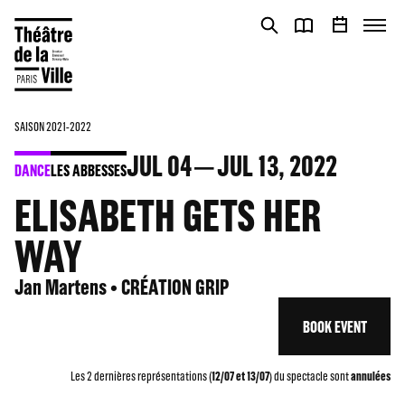
Cookies management panel
Cookies management panel
SAISON 2021-2022
JUL
04
JUL
13
, 2022
DANCE
LES ABBESSES
ELISABETH GETS HER
WAY
Jan Martens • CRÉATION GRIP
BOOK EVENT
Les 2 dernières représentations (
12/07 et 13/07
) du spectacle sont
annulées