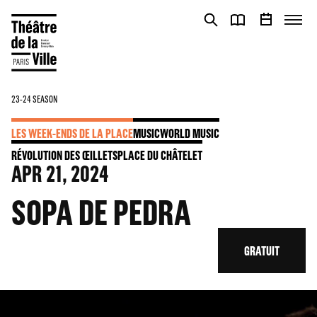
Cookies management panel
Cookies management panel
23-24 SEASON
LES WEEK-ENDS DE LA PLACE
MUSIC
WORLD MUSIC
RÉVOLUTION DES ŒILLETS
PLACE DU CHÂTELET
APR
21
, 2024
SOPA DE PEDRA
GRATUIT