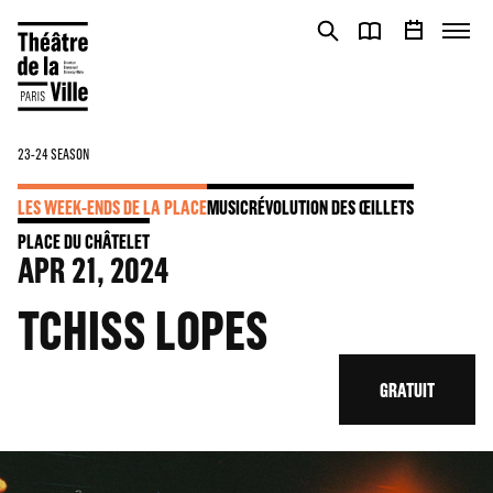
Cookies management panel
Cookies management panel
23-24 SEASON
LES WEEK-ENDS DE LA PLACE
MUSIC
RÉVOLUTION DES ŒILLETS
PLACE DU CHÂTELET
APR
21
, 2024
TCHISS LOPES
GRATUIT