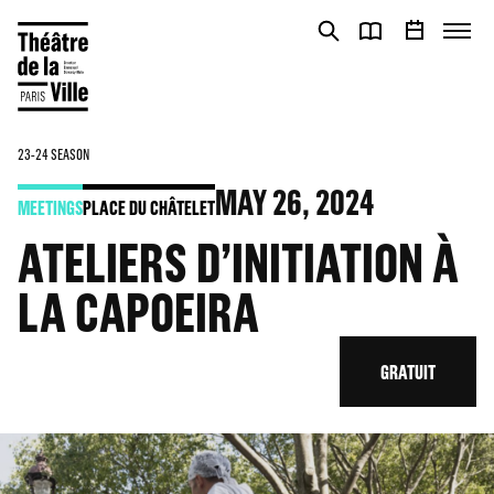
Cookies management panel
Cookies management panel
23-24 SEASON
MAY
26
, 2024
MEETINGS
PLACE DU CHÂTELET
ATELIERS D’INITIATION À
LA CAPOEIRA
GRATUIT