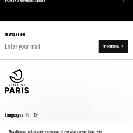
Emmanuel Demarcy-Mota
TRUSTS AND FOUNDATIONS
The Team
Our partners
The Team
Our history
On tour
NEWSLETTER
S' INSCRIRE
Languages
Fr
En
This site uses cookies and gives you control over what you want to activate