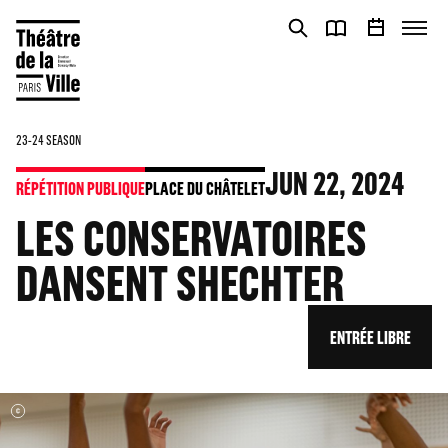
Cookies management panel
Cookies management panel
23-24 SEASON
JUN
22
, 2024
RÉPÉTITION PUBLIQUE
PLACE DU CHÂTELET
LES CONSERVATOIRES
DANSENT SHECHTER
ENTRÉE LIBRE