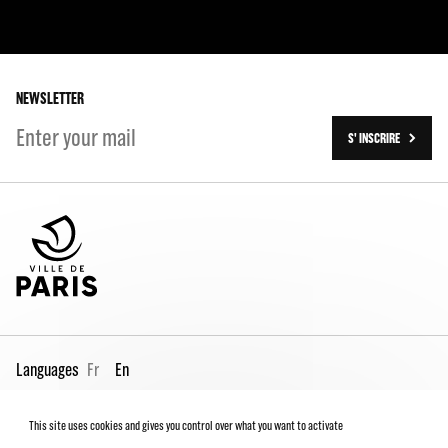
The Team
Our partners
The Team
Our history
On tour
NEWSLETTER
S' INSCRIRE
Languages
Fr
En
This site uses cookies and gives you control over what you want to activate
Pro page
Contact us
Legal
Terms and conditions