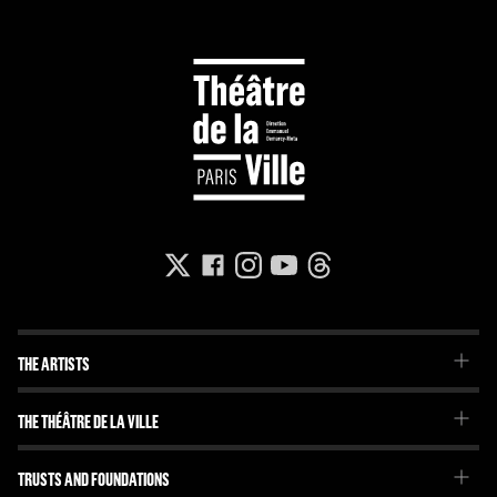
THE ARTISTS
The Troupe
THE THÉÂTRE DE LA VILLE
Our project
Emmanuel Demarcy-Mota
TRUSTS AND FOUNDATIONS