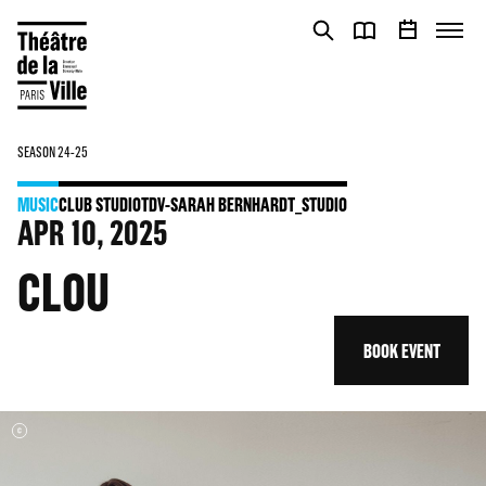
Cookies management panel
Cookies management panel
SEASON 24-25
MUSIC
CLUB STUDIO
TDV-SARAH BERNHARDT_STUDIO
APR
10
, 2025
CLOU
BOOK EVENT