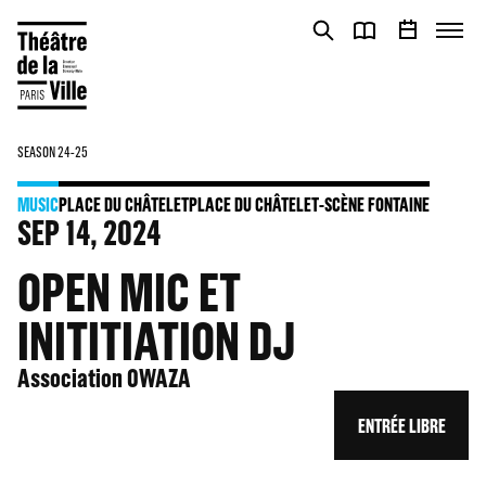
Cookies management panel
Cookies management panel
SEASON 24-25
MUSIC
PLACE DU CHÂTELET
PLACE DU CHÂTELET-SCÈNE FONTAINE
SEP
14
, 2024
OPEN MIC ET
INITITIATION DJ
Association OWAZA
ENTRÉE LIBRE