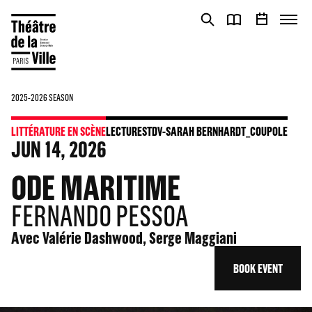
Cookies management panel
Cookies management panel
2025-2026 SEASON
LITTÉRATURE EN SCÈNE
LECTURES
TDV-SARAH BERNHARDT_COUPOLE
JUN
14
, 2026
ODE MARITIME
FERNANDO PESSOA
Avec Valérie Dashwood, Serge Maggiani
BOOK EVENT