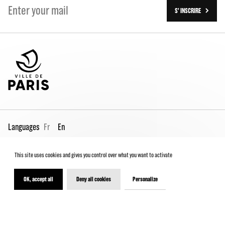
S' INSCRIRE
Languages
Fr
En
This site uses cookies and gives you control over what you want to activate
Pro page
Contact us
Legal
Terms and conditions
Spectator Charter
OK, accept all
Deny all cookies
Personalize
© 2026 - Théâtre de la Ville