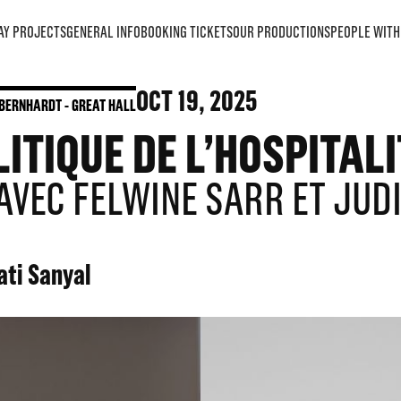
AY PROJECTS
GENERAL INFO
BOOKING TICKETS
OUR PRODUCTIONS
PEOPLE WITH 
OCT
19
, 2025
BERNHARDT - GREAT HALL
TIQUE DE L’HOSPITALI
VEC FELWINE SARR ET JUD
ti Sanyal