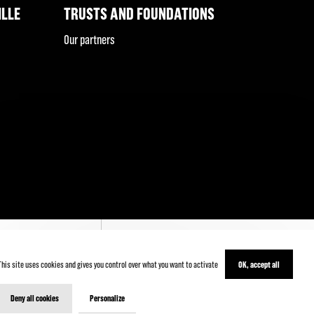
ILLE
TRUSTS AND FOUNDATIONS
Our partners
This site uses cookies and gives you control over what you want to activate
OK, accept all
' INSCRIRE
Deny all cookies
Personalize