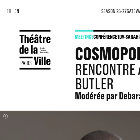
Cookies management panel
Cookies management panel
FR
EN
SEASON 26-27
GATEW
MEETINGS
CONFÉRENCE
TDV-SARAH 
COSMOPOLI
RENCONTRE A
BUTLER
Modérée par Debara