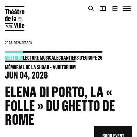
Cookies management panel
Cookies management panel
2025-2026 SEASON
MEETINGS
LECTURE MUSICALE
CHANTIERS D'EUROPE 26
MÉMORIAL DE LA SHOAH - AUDITORIUM
JUN
04
, 2026
ELENA DI PORTO, LA «
FOLLE » DU GHETTO DE
ROME
BOOK EVENT