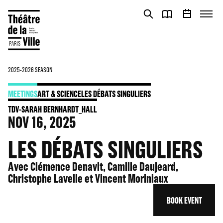
Cookies management panel
Cookies management panel
2025-2026 SEASON
MEETINGS
ART & SCIENCE
LES DÉBATS SINGULIERS
TDV-SARAH BERNHARDT_HALL
NOV
16
, 2025
LES DÉBATS SINGULIERS
Avec Clémence Denavit, Camille Daujeard,
Christophe Lavelle et Vincent Moriniaux
BOOK EVENT