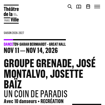
Cookies management panel
Cookies management panel
SAISON 2026-2027
DANCE
TDV-SARAH BERNHARDT - GREAT HALL
NOV
11
NOV
14
, 2026
GROUPE GRENADE, JOSÉ
MONTALVO, JOSETTE
BAÏZ
UN COIN DE PARADIS
Avec 10 danseurs • RECRÉATION