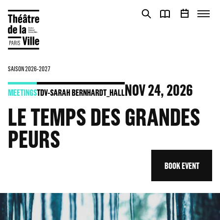
Cookies management panel
Cookies management panel
SAISON 2026-2027
NOV
24
, 2026
MEETINGS
TDV-SARAH BERNHARDT_HALL
LE TEMPS DES GRANDES
PEURS
BOOK EVENT