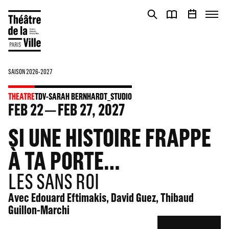
Cookies management panel
Cookies management panel
SAISON 2026-2027
THEATRE
TDV-SARAH BERNHARDT_STUDIO
FEB
22
FEB
27
, 2027
SI UNE HISTOIRE FRAPPE
À TA PORTE…
LES SANS ROI
Avec Edouard Eftimakis, David Guez, Thibaud
Guillon-Marchi