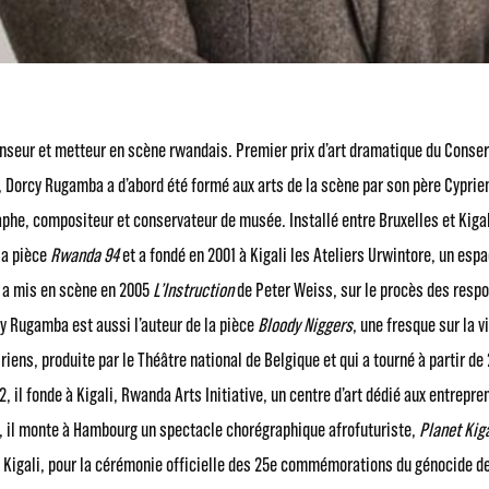
anseur et metteur en scène rwandais. Premier prix d’art dramatique du Conser
 Dorcy Rugamba a d’abord été formé aux arts de la scène par son père Cypri
aphe, compositeur et conservateur de musée. Installé entre Bruxelles et Kig
la pièce
Rwanda 94
et a fondé en 2001 à Kigali les Ateliers Urwintore, un esp
 a mis en scène en 2005
L’Instruction
de Peter Weiss, sur le procès des resp
y Rugamba est aussi l’auteur de la pièce
Bloody Niggers
, une fresque sur la 
iens, produite par le Théâtre national de Belgique et qui a tourné à partir de
2, il fonde à Kigali, Rwanda Arts Initiative, un centre d’art dédié aux entrepre
 il monte à Hambourg un spectacle chorégraphique afrofuturiste,
Planet Kiga
 à Kigali, pour la cérémonie officielle des 25e commémorations du génocide d