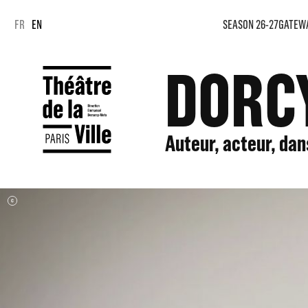
Cookies management panel
Cookies management panel
FR
EN
SEASON 26-27
GATEW
DORC
Auteur, acteur, da