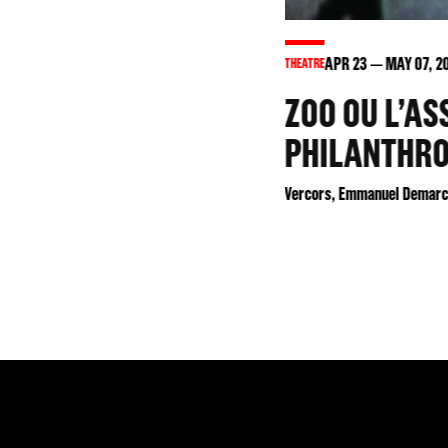
APR
23
MAY
07
, 2
THEATRE
ZOO OU L’AS
PHILANTHR
Vercors, Emmanuel Demarc