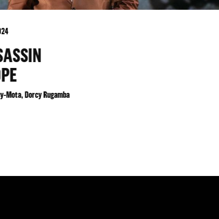
024
SASSIN
OPE
y-Mota, Dorcy Rugamba