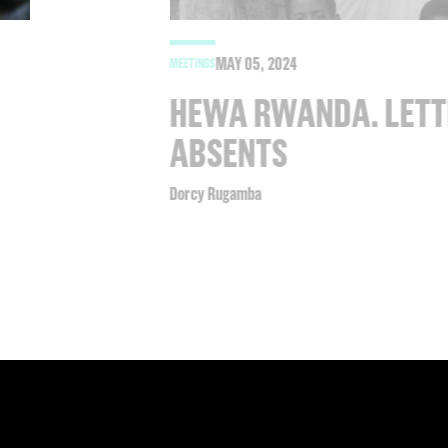
MAY
05
, 2024
MEETINGS
HEWA RWANDA. LETT
ABSENTS
Dorcy Rugamba