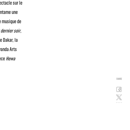
ectacle sur le
 entame une
e musique de
 dernier soir
,
e Dakar, la
Rwanda Arts
ièce
Hewa
SHARE