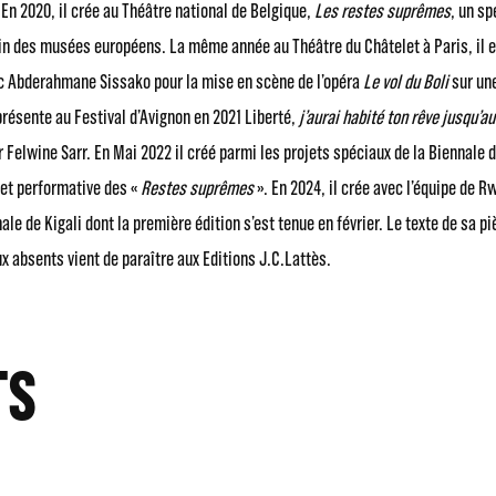
 En 2020, il crée au Théâtre national de Belgique,
Les restes suprêmes
, un sp
in des musées européens. La même année au Théâtre du Châtelet à Paris, il
c Abderahmane Sissako pour la mise en scène de l’opéra
Le vol du Boli
sur un
présente au Festival d’Avignon en 2021 Liberté,
j’aurai habité ton rêve jusqu’au
r Felwine Sarr. En Mai 2022 il créé parmi les projets spéciaux de la Biennale d
 et performative des «
Restes suprêmes
». En 2024, il crée avec l’équipe de 
nnale de Kigali dont la première édition s’est tenue en février. Le texte de sa p
ux absents vient de paraître aux Editions J.C.Lattès.
TS