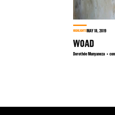
JUL
1
AFRICA2020
MAILL
Dorothée Muny