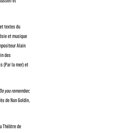
Russell et
et textes du
oésie et musique
mpositeur Alain
in des
s (Par la mer) et
Do you remember,
ès de Nan Goldin,
u Théâtre de