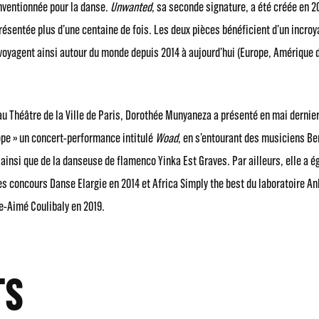
nventionnée pour la danse.
Unwanted
, sa seconde signature, a été créée en 2
présentée plus d’une centaine de fois. Les deux pièces bénéficient d’un incr
 voyagent ainsi autour du monde depuis 2014 à aujourd’hui (Europe, Amérique d
au Théâtre de la Ville de Paris, Dorothée Munyaneza a présenté en mai dernier
ope » un concert-performance intitulé
Woad
, en s’entourant des musiciens Be
 ainsi que de la danseuse de flamenco Yinka Est Graves. Par ailleurs, elle a 
s concours Danse Elargie en 2014 et Africa Simply the best du laboratoire An
e-Aimé Coulibaly en 2019.
TS