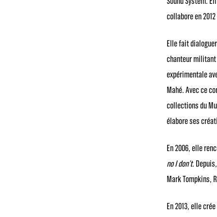
Sound System. En 
collabore en 2012
Elle fait dialogu
chanteur militant
expérimentale ave
Mahé. Avec ce com
collections du Mu
élabore ses créat
En 2006, elle ren
no I don’t
. Depuis
Mark Tompkins, Ro
En 2013, elle cré