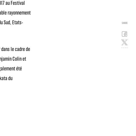
017 au Festival
oyable rayonnement
u Sud, Etats-
SHARE
 dans le cadre de
njamin Colin et
également été
kata du