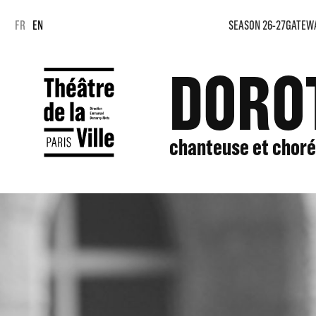
Cookies management panel
Cookies management panel
FR
EN
SEASON 26-27
GATEW
DORO
chanteuse et chor