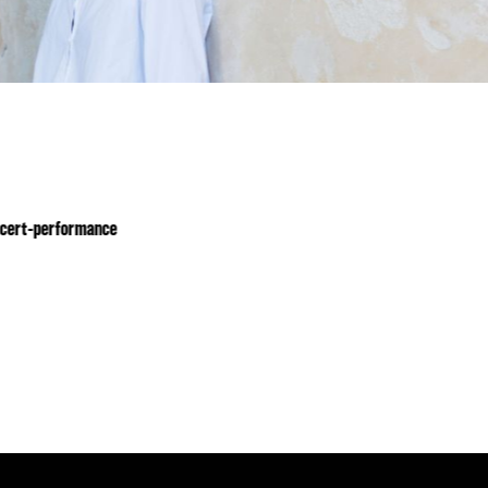
5
JUL
19
, 2021
ES
aneza
CRÉATION COMPAGNIE KADIDI