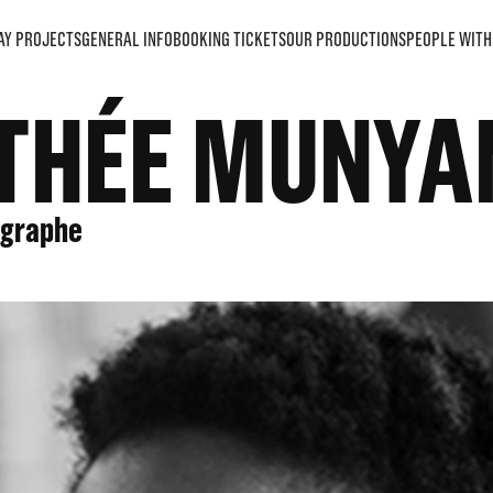
AY PROJECTS
GENERAL INFO
BOOKING TICKETS
OUR PRODUCTIONS
PEOPLE WITH 
THÉE MUNYA
égraphe