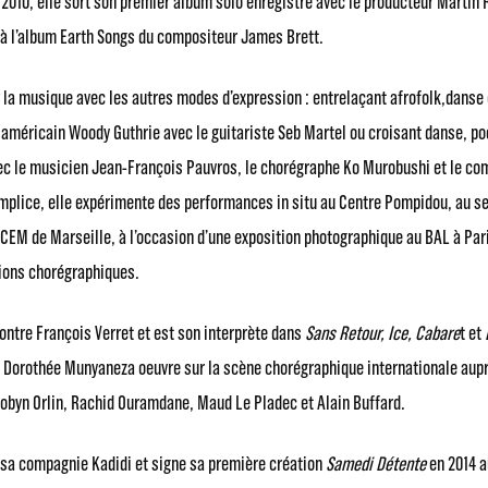
2010, elle sort son premier album solo enregistré avec le producteur Martin 
 à l’album Earth Songs du compositeur James Brett.
er la musique avec les autres modes d’expression : entrelaçant afrofolk,danse 
 américain Woody Guthrie avec le guitariste Seb Martel ou croisant danse, p
c le musicien Jean-François Pauvros, le chorégraphe Ko Murobushi et le co
plice, elle expérimente des performances in situ au Centre Pompidou, au se
CEM de Marseille, à l’occasion d’une exposition photographique au BAL à Pari
ions chorégraphiques.
contre François Verret et est son interprète dans
Sans Retour, Ice, Cabare
t et
, Dorothée Munyaneza oeuvre sur la scène chorégraphique internationale aupr
byn Orlin, Rachid Ouramdane, Maud Le Pladec et Alain Buffard.
e sa compagnie Kadidi et signe sa première création
Samedi Détente
en 2014 a