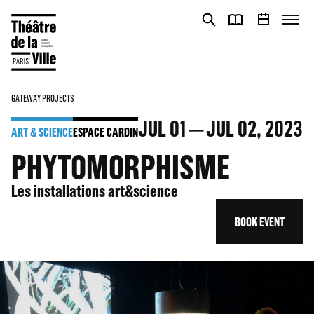
Cookies management panel
Cookies management panel
GATEWAY PROJECTS
JUL
01
JUL
02
, 2023
ART & SCIENCE
ESPACE CARDIN
PHYTOMORPHISME
Les installations art&science
BOOK EVENT