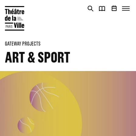
Cookies management panel
Cookies management panel
GATEWAY PROJECTS
ART & SPORT