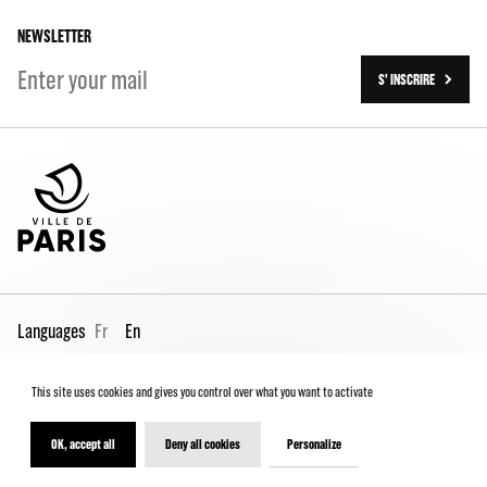
On tour
NEWSLETTER
S' INSCRIRE
Languages
Fr
En
This site uses cookies and gives you control over what you want to activate
Pro page
Contact us
Legal
Terms and conditions
Spectator Charter
OK, accept all
Deny all cookies
Personalize