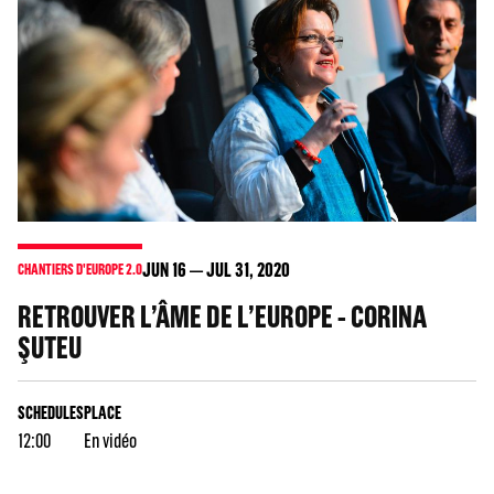
JUN
16
JUL
31
, 2020
CHANTIERS D'EUROPE 2.0
RETROUVER L’ÂME DE L’EUROPE - CORINA
ŞUTEU
SCHEDULES
PLACE
12:00
En vidéo