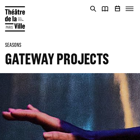
Cookies management panel
Cookies management panel
SEASONS
GATEWAY PROJECTS