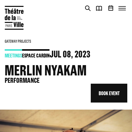
Cookies management panel
Cookies management panel
GATEWAY PROJECTS
JUL
08
, 2023
MEETINGS
ESPACE CARDIN
MERLIN NYAKAM
PERFORMANCE
BOOK EVENT