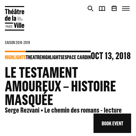
Cookies management panel
Cookies management panel
SAISON 2018-2019
OCT
13
, 2018
HIGHLIGHTS
THEATRE
HIGHLIGHTS
ESPACE CARDIN
LE TESTAMENT
AMOUREUX – HISTOIRE
MASQUÉE
Serge Rezvani • Le chemin des romans - lecture
BOOK EVENT