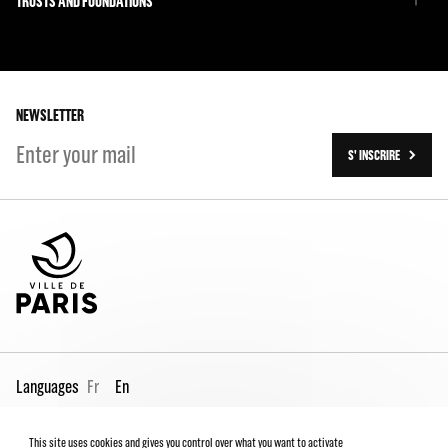
TRUSTS AND FOUNDATIONS
The Team
Our partners
The Team
Our history
On tour
NEWSLETTER
S' INSCRIRE
Languages
Fr
En
This site uses cookies and gives you control over what you want to activate