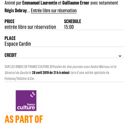
Animé par
Emmanuel Laurentin
et
Guillaume Erner
avec notamment
Régis Debray
…
Entrée libre sur réservation
PRICE
SCHEDULE
entrée libre sur réservation
15:00
PLACE
Espace Cardin
CREDIT
SUR LES ONDES DE FRANCE CULTURE Diffusion de
Une journée avec André Malraux et le
Général de Gaulle
le
28 avril 2019 de 21 h à minui
t lors d’une soirée spéciale de
Fictions/Théâtre & Cie.
AS PART OF