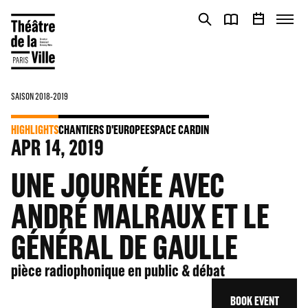
Cookies management panel
Cookies management panel
SAISON 2018-2019
HIGHLIGHTS
CHANTIERS D'EUROPE
ESPACE CARDIN
APR
14
, 2019
UNE JOURNÉE AVEC
ANDRÉ MALRAUX ET LE
GÉNÉRAL DE GAULLE
pièce radiophonique en public & débat
BOOK EVENT