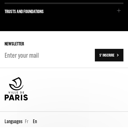
Our project
Emmanuel Demarcy-Mota
TRUSTS AND FOUNDATIONS
The Team
Our partners
The Team
Our history
On tour
NEWSLETTER
S' INSCRIRE
Languages
Fr
En