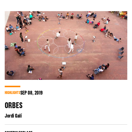
SEP
08
, 2019
HIGHLIGHTS
ORBES
Jordi Galí