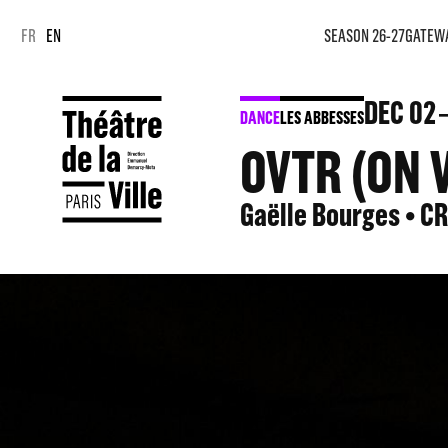
Cookies management panel
Cookies management panel
FR
EN
SEASON 26-27
GATEW
DEC
02
DANCE
LES ABBESSES
OVTR (ON 
Gaëlle Bourges • C