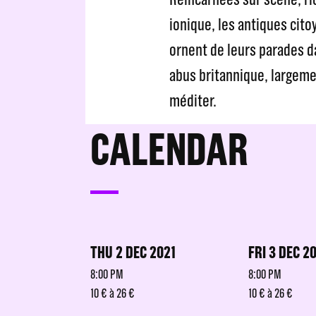
ionique, les antiques cito
ornent de leurs parades d
abus britannique, largeme
méditer.
CALENDAR
THU 2 DEC 2021
FRI 3 DEC 2
8:00 PM
8:00 PM
10 € à 26 €
10 € à 26 €