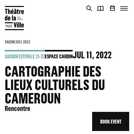
Cookies management panel
Cookies management panel
SAISON 2021-2022
JUL
11
, 2022
SAISON ESTIVALE 21-22
ESPACE CARDIN
CARTOGRAPHIE DES
LIEUX CULTURELS DU
CAMEROUN
Rencontre
BOOK EVENT