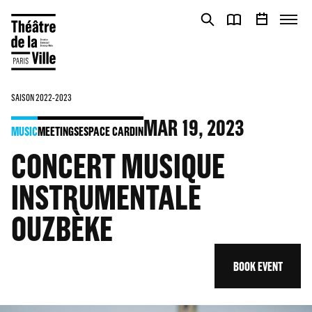
Cookies management panel
Cookies management panel
SAISON 2022-2023
MAR
19
, 2023
MUSIC
MEETINGS
ESPACE CARDIN
CONCERT MUSIQUE
INSTRUMENTALE
OUZBÈKE
BOOK EVENT