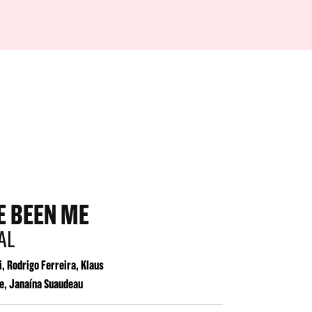
VE BEEN ME
AL
i, Rodrigo Ferreira, Klaus
he, Janaína Suaudeau