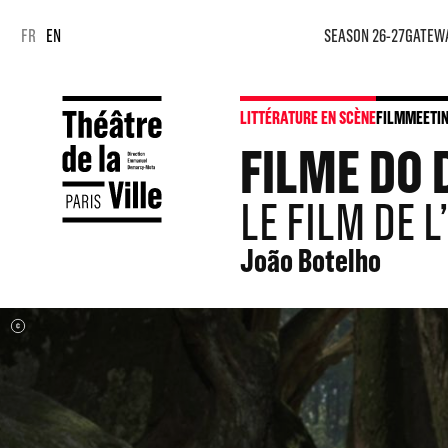
Cookies management panel
Cookies management panel
FR
EN
SEASON 26-27
GATEW
LITTÉRATURE EN SCÈNE
FILM
MEETI
FILME DO
LE FILM DE 
João Botelho