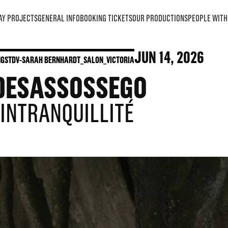
AY PROJECTS
GENERAL INFO
BOOKING TICKETS
OUR PRODUCTIONS
PEOPLE WITH 
JUN
14
, 2026
NGS
TDV-SARAH BERNHARDT_SALON_VICTORIA
 DESASSOSSEGO
L’INTRANQUILLITÉ