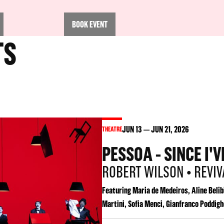
BOOK EVENT
TS
JUN
13
JUN
21
, 2026
THEATRE
PESSOA - SINCE I'
ROBERT WILSON • REVIV
Featuring Maria de Medeiros, Aline Belib
Martini, Sofia Menci, Gianfranco Poddig