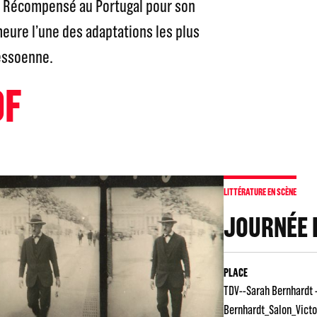
. Récompensé au Portugal pour son
meure l’une des adaptations les plus
essoenne.
OF
LITTÉRATURE EN SCÈNE
JOURNÉE 
PLACE
TDV--Sarah Bernhardt 
Bernhardt_Salon_Victo