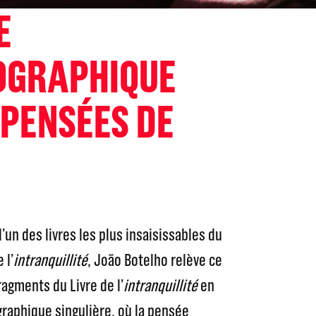
E
OGRAPHIQUE
 PENSÉES DE
’un des livres les plus insaisissables du
 l’
intranquillité
, João Botelho relève ce
ragments du Livre de l’
intranquillité
en
raphique singulière, où la pensée