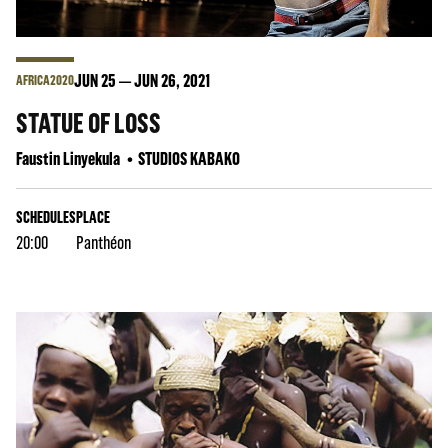
JUN
25
JUN
26
, 2021
AFRICA2020
STATUE OF LOSS
Faustin Linyekula
STUDIOS KABAKO
SCHEDULES
PLACE
20:00
Panthéon